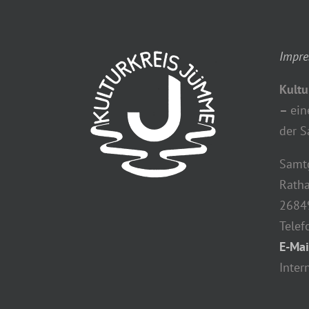
Impr
Kultu
–
ein
der 
Samt
Ratha
2684
Telef
E-Mai
Inter