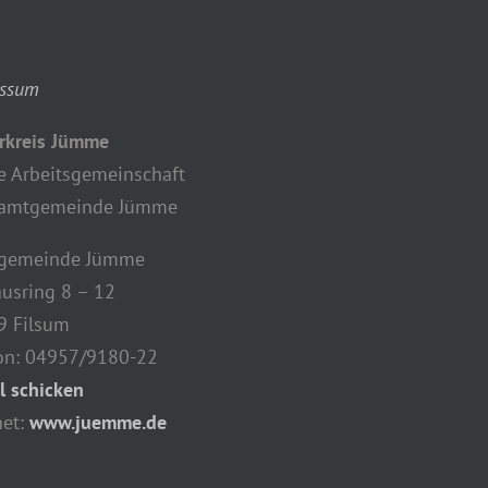
essum
rkreis Jümme
e Arbeitsgemeinschaft
Samtgemeinde Jümme
gemeinde Jümme
usring 8 – 12
9 Filsum
on: 04957/9180-22
l schicken
net:
www.juemme.de